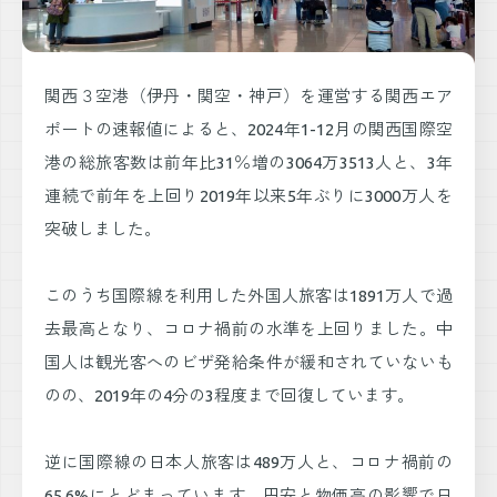
関西３空港（伊丹・関空・神戸）を運営する関西エア
ポートの速報値によると、2024年1-12月の関西国際空
港の総旅客数は前年比31％増の3064万3513人と、3年
連続で前年を上回り2019年以来5年ぶりに3000万人を
突破しました。
このうち国際線を利用した外国人旅客は1891万人で過
去最高となり、コロナ禍前の水準を上回りました。中
国人は観光客へのビザ発給条件が緩和されていないも
のの、2019年の4分の3程度まで回復しています。
逆に国際線の日本人旅客は489万人と、コロナ禍前の
65.6%にとどまっています。円安と物価高の影響で日