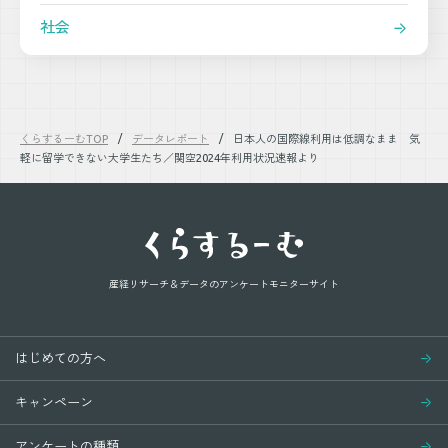
社会
くらするーむTOP
データレポート
日本人の国際線利用は低調なまま 気
軽に留学できない大学生たち／関空2024年利用状況速報より
産経リサーチ＆データの
アンケートモニターサイト
はじめての方へ
キャンペーン
アンケートの種類