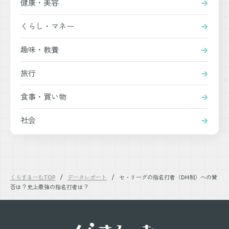
健康・美容
くらし・マネー
趣味・教養
旅行
食事・買い物
社会
くらするーむTOP
データレポート
セ・リーグの指名打者（DH制）への賛
否は？史上最強の指名打者は？